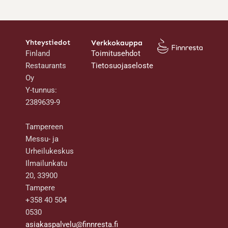
Yhteystiedot
Verkkokauppa
Finland
Toimitusehdot
Restaurants
Tietosuojaseloste
Oy
Y-tunnus:
2389639-9
Tampereen
Messu- ja
Urheilukeskus
Ilmailunkatu
20, 33900
Tampere
+358 40 504
0530
asiakaspalvelu@finnresta.fi