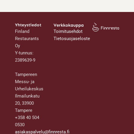
Yhteystiedot
Verkkokauppa
Finland
Toimitusehdot
Restaurants
Tietosuojaseloste
Oy
Y-tunnus:
2389639-9
Tampereen
Messu- ja
Urheilukeskus
Ilmailunkatu
20, 33900
Tampere
+358 40 504
0530
asiakaspalvelu@finnresta.fi