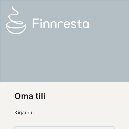
Siirry
Vaaditaan
Vaaditaan
sisältöön
Oma tili
Kirjaudu